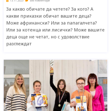
13.11.2023
Без коментари
За какво обичате да четете? За кого? А
какви приказки обичат вашите деца?
Може африкански? Или за папагалчета?
Или за котенца или лисички? Може вашите
деца още не четат, но с удоволствие
разглеждат