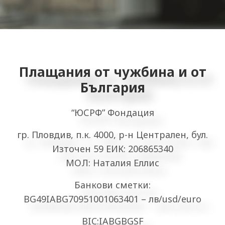
Плащания от чужбина и от
България
“ЮСРФ” Фондация
гр. Пловдив, п.к. 4000, р-н Централен, бул.
Източен 59 ЕИК: 206865340
МОЛ: Наталия Еллис
Банкови сметки:
BG49IABG70951001063401 – лв/usd/euro
BIC:IABGBGSF