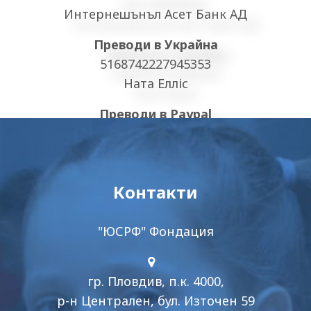
Интернешънъл Асет Банк АД
Преводи в Украйна
5168742227945353
Ната Елліс
Преводи в Paypal
PayPal.Me/ukrsupp
Контакти
Благодарим Ви за даренията, те правят
"ЮСРФ" Фондация
нашите деца щастливи!
С Вашата помощ помагаме на повече хора!
гр. Пловдив, п.к. 4000,
р-н Централен, бул. Източен 59