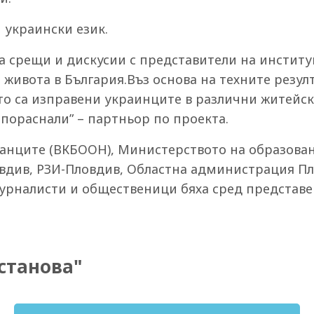
 украински език.
а срещи и дискусии с представители на инстит
 живота в България.Въз основа на техните резул
то са изправени украинците в различни житейск
епораснали” – партньор по проекта.
анците (ВКБООН), Министерството на образовани
ловдив, РЗИ-Пловдив, Областна администрация П
урналисти и общественици бяха сред представе
станова"