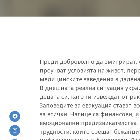
Преди доброволно да емигрират, 
проучват условията на живот, пер
медицинските заведения в дадена
В днешната реална ситуация укра
децата си, като ги извеждат от ра
Заповедите за евакуация стават в
за всички. Налице са финансови,
емоционални предизвикателства.
трудности, които срещат бежанцит