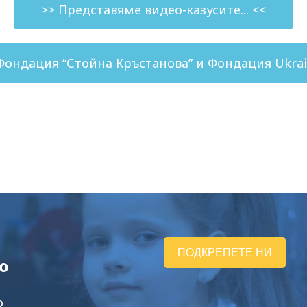
>> Представяме видео-казусите... <<
ондация “Стойна Кръстанова” и Фондация Ukrai
ПОДКРЕПЕТЕ НИ
ю
о