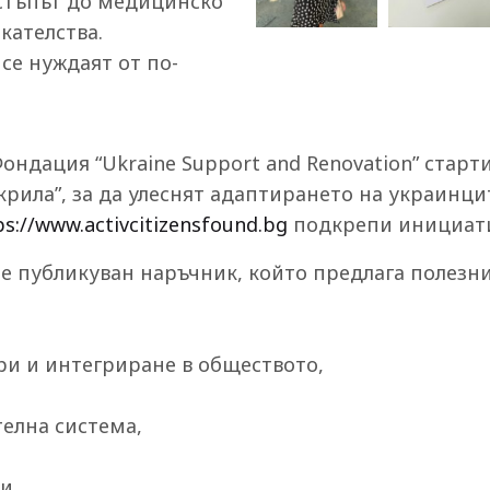
стъпът до медицинско
кателства.
се нуждаят от по-
ондация “Ukraine Support and Renovation” старти
рила”, за да улеснят адаптирането на украинци
ps://www.activcitizensfound.bg
подкрепи инициати
е публикуван наръчник, който предлага полезн
ри и интегриране в обществото,
телна система,
и.