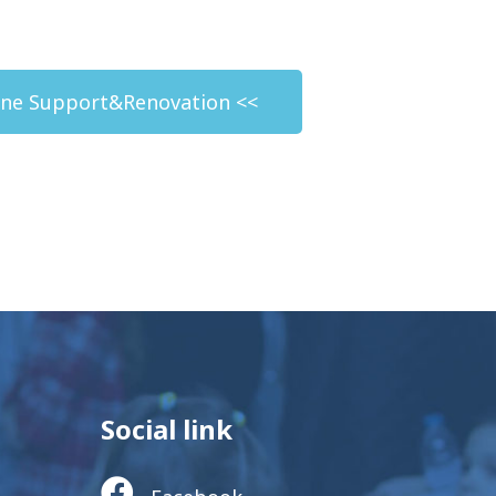
ne Support&Renovation <<
Social link