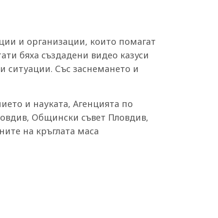
уции и организации, които помагат
тати бяха създадени видео казуси
и ситуации. Със заснемането и
ето и науката, Агенцията по
ловдив, Общински съвет Пловдив,
ните на кръглата маса