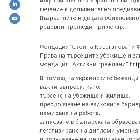
информационни и финансови. До
лечение е допълнително предизви
Възрастните и децата обикновено 
редовни прегледи при лекар.
Фондация “Стойна Кръстанова” и Ф
Права на търсещите убежище и зак
Фондация „Активни граждани”
htt
В помощ на украинските бежанци 
важни въпроси, като:
търсене на убежище и жилище,
преодоляване на езиковите барие
намиране на работа,
записване в българската образова
легализиране на дипломи умения
и получаване на медицински гриж