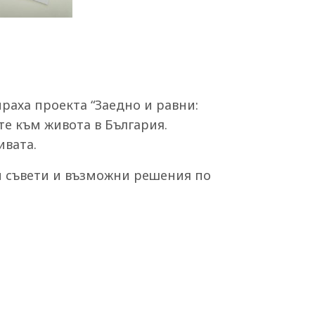
раха проекта “Заедно и равни:
те към живота в България.
вата.
и съвети и възможни решения по