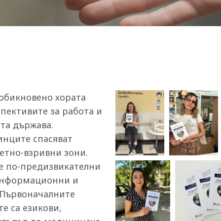
обикновено хората
спективите за работа и
та държава.
инците спасяват
кетно-взривни зони.
се по-предизвикателни
 информационни и
 Първоначалните
е са езикови,