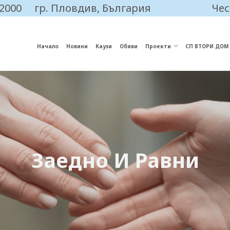
 2000
гр. Пловдив, България
Чес
Начало
Новини
Каузи
Обяви
Проекти
СП ВТОРИ ДОМ
Заедно И Равни