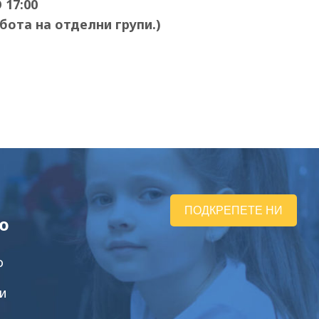
17:00
абота на отделни групи
.)
ПОДКРЕПЕТЕ НИ
ю
о
и