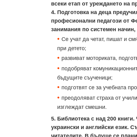
всеки етап от уреждането на п
4. Подготовка на деца предуч
професионални педагози от Фо
занимания по системен начин, 
Се учат да четат, пишат и с
при детето;
развиват моториката, подгот
подобряват комуникационните
бъдущите съученици;
подготвят се за учебната пр
преодоляват страха от учили
изглеждат смешни.
5. Библиотека с над 200 книги
украински и английски език. 
читателите. В бъдуще се план