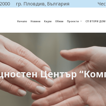
 2000
гр. Пловдив, България
Чес
Начало
Новини
Каузи
Обяви
Проекти
СП ВТОРИ ДОМ
ностен Център “Ком