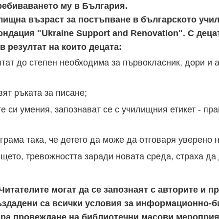
ребиваването му в България.
илищна възраст за постъпване в българското учи
ндация "Ukraine Support and Renovation". С дец
в резултат на които децата:
мятат до степен необходима за първокласник, дори и 
вят ръката за писане;
 си умения, запознават се с училищния етикет - пра
ограма така, че детето да може да отговаря уверено 
щето, тревожността заради новата среда, страха да
. Читателите могат да се запознаят с авторите и 
Създадени са всички условия за информационно-
ира провеждане на библиотечни масови мероприя