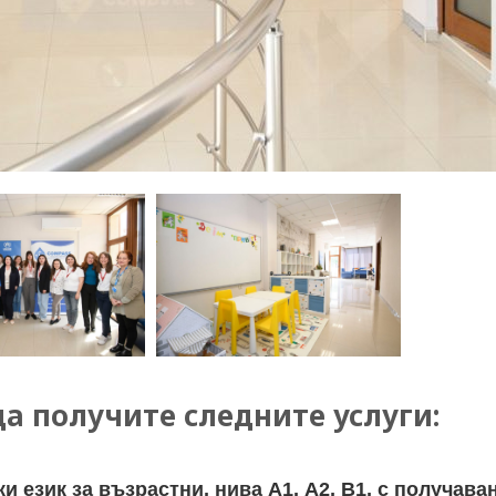
да получите следните услуги:
ки език за възрастни, нива А1, А2, В1, с получав