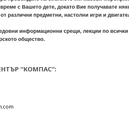
 време с Вашето дете, докато Вие получавате няк
 от различни предметни, настолни игри и двигате
редовни информационни срещи, лекции по всички 
рското общество.
ЕНТЪР “КОМПАС”:
n.com