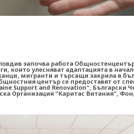
Пловдив започва работа Общностенцентър
ги, които улесняват адаптацията в начал
анци, мигранти и търсащи закрила в бъ
бщностния център се предоставят от сп
ne Support and Renovation", Български Ч
ка Организация "Каритас Витания", Фон