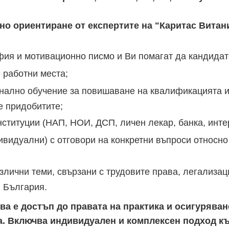
но ориентиране от експертите на "Каритас Витани
ия и мотивационно писмо и Ви помагат да кандидатс
 работни места;
нално обучение за повишаване на квалификацията и
е придобитите;
ституции (НАП, НОИ, ДСП, личен лекар, банка, интер
видуални) с отговори на конкретни въпроси относно
лични теми, свързани с трудовите права, легализац
в България.
ова е достъп до правата на практика и осигурява
. Включва индивидуален и комплексен подход към