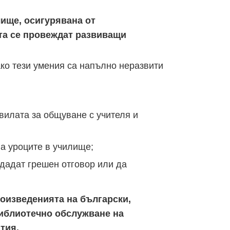
лище, осигурявана от
ата се провеждат развиващи
ако тези умения са напълно неразвити
вилата за общуване с учителя и
на уроците в училище;
 дадат грешен отговор или да
произведенията на български,
библиотечно обслужване на
тия.