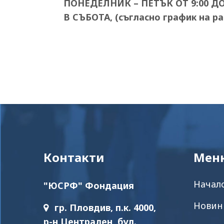
ПОНЕДЕЛНИК – ПЕТЪК ОТ 9:00 ДО 
В СЪБОТА, (
съгласно график на р
Контакти
Мен
Начал
"ЮСРФ" Фондация
Новин
гр. Пловдив, п.к. 4000,
р-н Централен, бул.