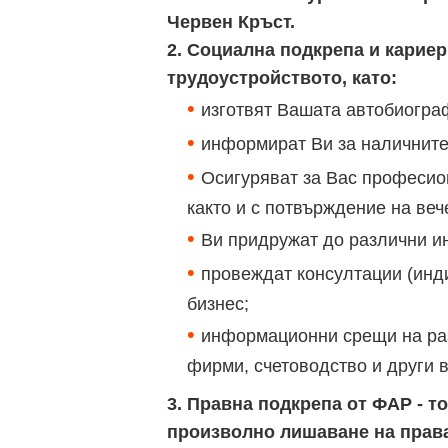
Червен Кръст.
2. Социална подкрепа и кариер
трудоустройството, като:
изготвят Вашата автобиограф
информират Ви за наличните
Осигуряват за Вас професио
както и с потвърждение на веч
Ви придружат до различни ин
провеждат консултации (инди
бизнес;
информационни срещи на раз
фирми, счетоводство и други 
3. Правна подкрепа от ФАР - т
произволно лишаване на права