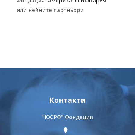
Фондация
“Америка за Бьлгария”
или нейните партньори
Контакти
"ЮСРФ" Фондация