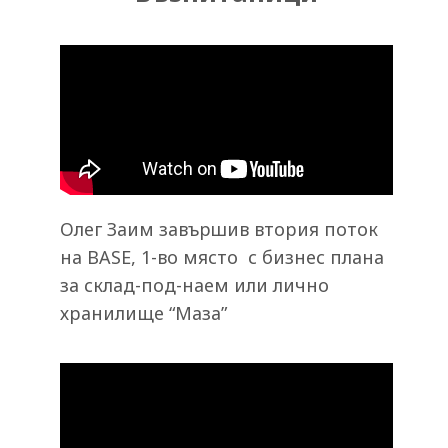
Олег Заим завършив втория поток
на BASE, 1-во място
с бизнес плана
за склад-под-наем или лично
хранилище “Маза”