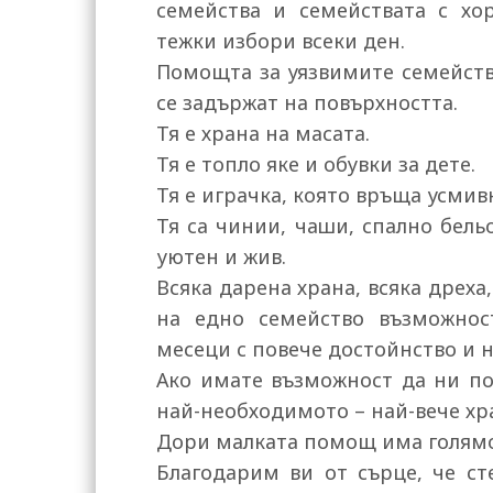
семейства и семействата с хо
тежки избори всеки ден.
Помощта за уязвимите семейства
се задържат на повърхността.
Тя е храна на масата.
Тя е топло яке и обувки за дете.
Тя е играчка, която връща усмив
Тя са чинии, чаши, спално бель
уютен и жив.
Всяка дарена храна, всяка дреха
на едно семейство възможно
месеци с повече достойнство и 
Ако имате възможност да ни по
най-необходимото – най-вече хр
Дори малката помощ има голямо
Благодарим ви от сърце, че ст