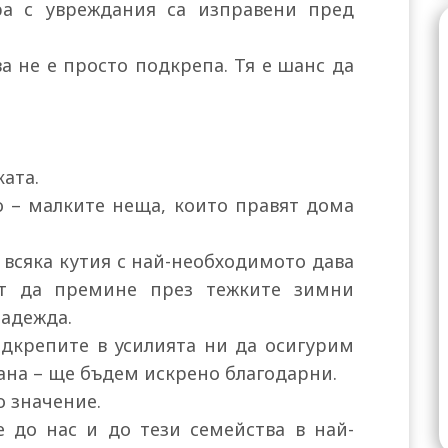
ра с увреждания са изправени пред
 не е просто подкрепа. Тя е шанс да
ката.
о – малките неща, които правят дома
, всяка кутия с най-необходимото дава
ст да премине през тежките зимни
надежда.
дкрепите в усилията ни да осигурим
ана – ще бъдем искрено благодарни.
 значение.
е до нас и до тези семейства в най-