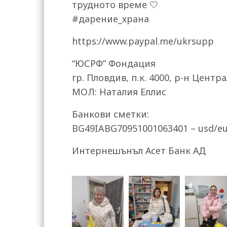
трудното време 🤍
#дарение_храна
https://www.paypal.me/ukrsupp
“ЮСРФ” Фондация
гр. Пловдив, п.к. 4000, р-н Центр
МОЛ: Наталия Еллис
Банкови сметки:
BG49IABG70951001063401 – usd/e
Интернешънъл Асет Банк АД