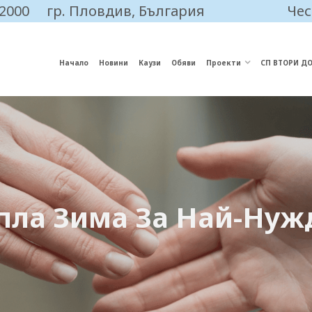
 2000
гр. Пловдив, България
Чес
Начало
Новини
Каузи
Обяви
Проекти
СП ВТОРИ Д
опла Зима За Най-Нуж