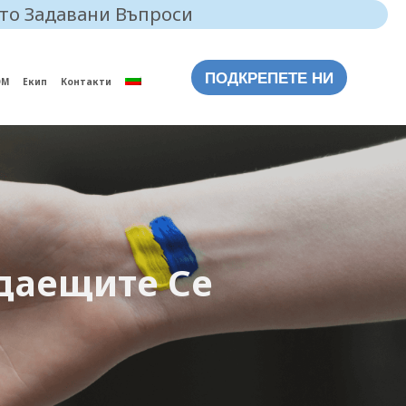
то Задавани Въпроси
ПОДКРЕПЕТЕ НИ
ОМ
Екип
Контакти
даещите Се