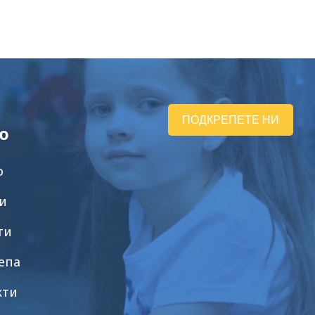
ПОДКРЕПЕТЕ НИ
ю
о
и
ти
епа
кти