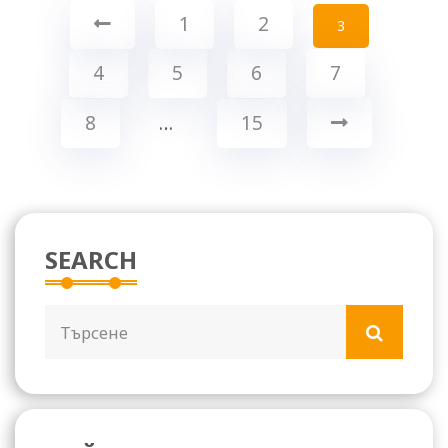
1
2
3
4
5
6
7
8
…
15
SEARCH