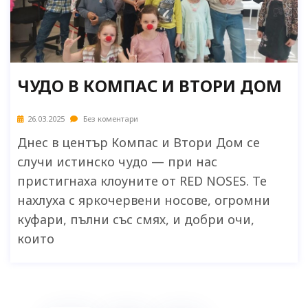
ЧУДО В КОМПАС И ВТОРИ ДОМ
26.03.2025
Без коментари
Днес в център Компас и Втори Дом се
случи истинско чудо — при нас
пристигнаха клоуните от RED NOSES. Те
нахлуха с яркочервени носове, огромни
куфари, пълни със смях, и добри очи,
които