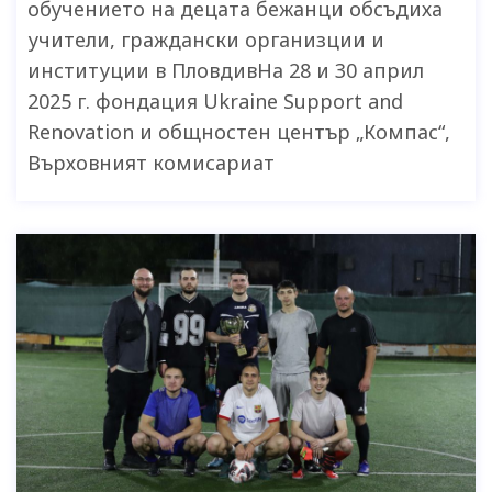
обучението на децата бежанци обсъдиха
учители, граждански организции и
институции в ПловдивНа 28 и 30 април
2025 г. фондация Ukraine Support and
Renovation и общностен център „Компас“,
Върховният комисариат