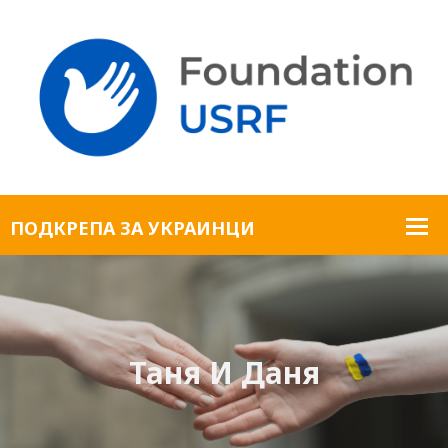
Таня И Даня