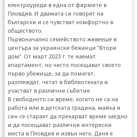
електроуреди в една от фирмите в
Пловдив. И двамата си говорят на
български и се чувстват комфортно в
обществото.
Първоначално семейството живееше в
центъра за украински бежанци “Втори
дом”. От март 2023 г. те наемат
апартамент, но често посещават своето
първо убежище, за да помагат,
разглеждат, четат в библиотеката и
участват в различни събития.
В свободното си време, когато не са на
работа или в детската градина, майка и
син се стараят да прекарват време заедно
и да посещават различни интересни
места в Пловдив и извън него. Даня е