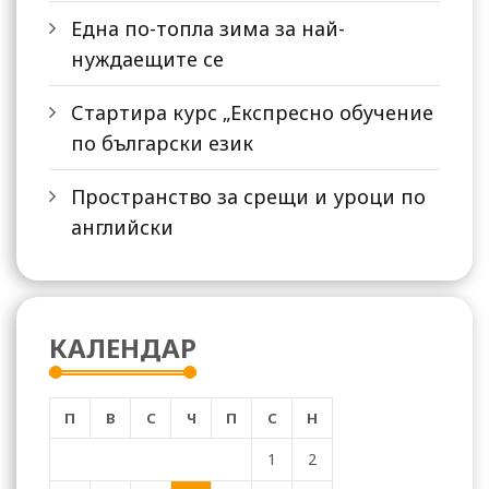
Една по-топла зима за най-
нуждаещите се
Стартира курс „Експресно обучение
по български език
Пространство за срещи и уроци по
английски
КАЛЕНДАР
П
В
С
Ч
П
С
Н
1
2