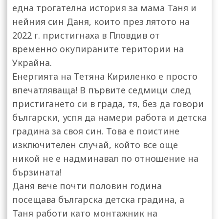
една трогателна история за мама Таня и
нейния син Даня, които през лятото на
2022 г. пристигнаха в Пловдив от
временно окупираните територии на
Украйна.
Енергията на Тетяна Кириленко е просто
впечатляваща! В първите седмици след
пристигането си в града, тя, без да говори
български, успя да намери работа и детска
градина за своя син. Това е поистине
изключителен случай, който все още
никой не е надминавал по отношение на
бързината!
Даня вече почти половин година
посещава българска детска градина, а
Таня работи като монтажник на