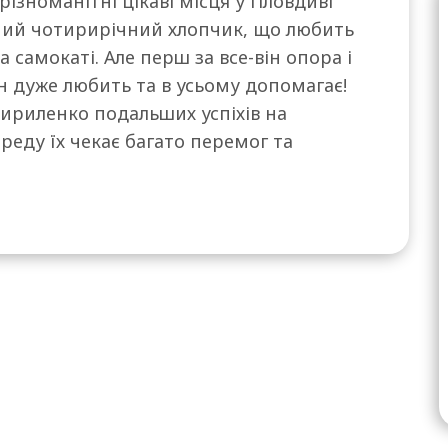
ізноманітні цікаві місця у Пловдиві
ний чотирирічний хлопчик, що любить
 самокаті. Але перш за все-він опора і
ін дуже любить та в усьому допомагає!
Кириленко подальших успіхів на
реду їх чекає багато перемог та