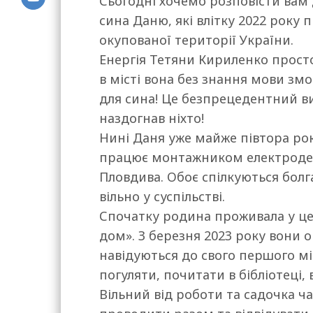
Сьогодні хочемо розповісти вам 
сина Даню, які влітку 2022 року
окупованої території України.
Енергія Тетяни Кириленко просто
в місті вона без знання мови змо
для сина! Це безпрецедентний ви
наздогнав ніхто!
Нині Даня уже майже півтора рок
працює монтажником електродет
Пловдива. Обоє спілкуються бол
вільно у суспільстві.
Спочатку родина проживала у цен
дом». З березня 2023 року вони 
навідуються до свого першого м
погуляти, почитати в бібліотеці, 
Вільний від роботи та садочка ч