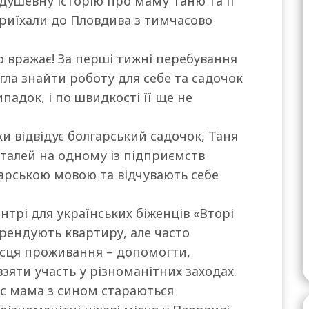
душевну історію про маму Таню та її
 приїхали до Пловдива з тимчасово
 вражає! За перші тижні перебування
гла знайти роботу для себе та садочок
падок, і по швидкості її ще не
и відвідує болгарський садочок, Таня
алей на одному із підприємств
гарською мовою та відчувають себе
трі для українських біженців «Вторі
орендують квартиру, але часто
ісця проживання – допомогти,
взяти участь у різноманітних заходах.
ас мама з сином стараються