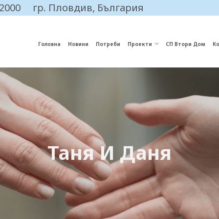
 2000
гр. Пловдив, България
Головна
Новини
Потреби
Проекти
СП Втори Дом
К
Таня И Даня