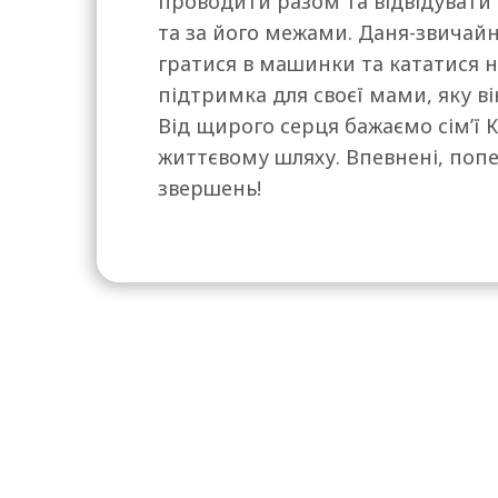
проводити разом та відвідувати р
та за його межами. Даня-звичай
гратися в машинки та кататися на
підтримка для своєї мами, яку в
Від щирого серця бажаємо сімʼї 
життєвому шляху. Впевнені, попе
звершень!