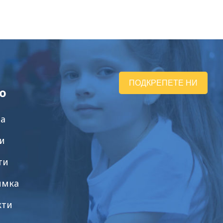
ПОДКРЕПЕТЕ НИ
ю
на
и
ти
имка
кти