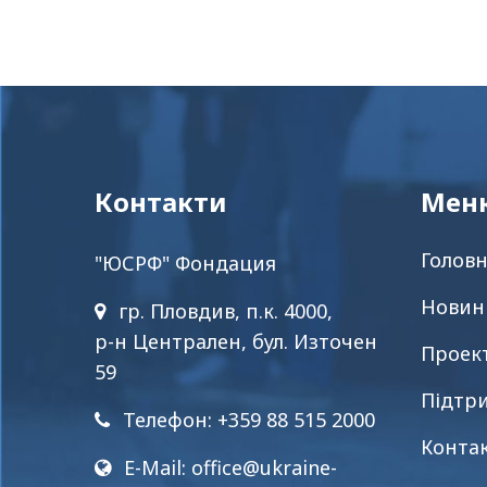
Контакти
Мен
Голов
"ЮСРФ" Фондация
Новин
гр. Пловдив, п.к. 4000,
р-н Централен, бул. Източен
Проек
59
Підтр
Телефон: +359 88 515 2000
Конта
E-Mail:
office@ukraine-