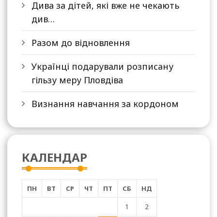
Дива за дітей, які вже не чекають
див…
Разом до відновлення
Українці подарували розписану
гільзу меру Пловдіва
Визнання навчання за кордоном
КАЛЕНДАР
ПН
ВТ
СР
ЧТ
ПТ
СБ
НД
1
2