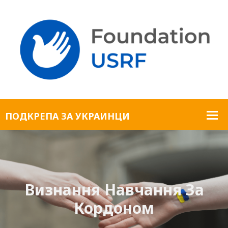
Визнання Навчання За
Кордоном