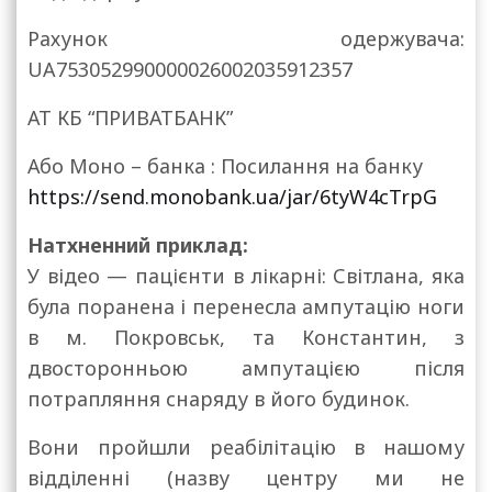
Рахунок одержувача:
UA753052990000026002035912357
АТ КБ “ПРИВАТБАНК”
Або Mоно – банка : Посилання на банку
https://send.monobank.ua/jar/6tyW4cTrpG
Натхненний приклад:
У відео — пацієнти в лікарні: Світлана, яка
була поранена і перенесла ампутацію ноги
в м. Покровськ, та Константин, з
двосторонньою ампутацією після
потрапляння снаряду в його будинок.
Вони пройшли реабілітацію в нашому
відділенні (назву центру ми не