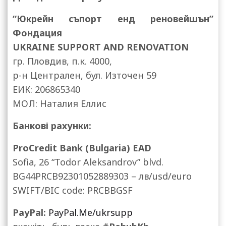
“Юкрейн съпорт енд реновейшън”
Фондация
UKRAINE SUPPORT AND RENOVATION
гр. Пловдив, п.к. 4000,
р-н Централен, бул. Източен 59
ЕИК: 206865340
МОЛ: Наталия Еллис
Банкові рахунки:
ProCredit Bank (Bulgaria) EAD
Sofia, 26 “Todor Aleksandrov” blvd.
BG44PRCB92301052889303 – лв/usd/euro
SWIFT/BIC code: PRCBBGSF
PayPal:
PayPal.Me/ukrsupp