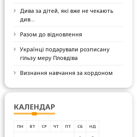
Дива за дітей, які вже не чекають
див…
Разом до відновлення
Українці подарували розписану
гільзу меру Пловдіва
Визнання навчання за кордоном
КАЛЕНДАР
ПН
ВТ
СР
ЧТ
ПТ
СБ
НД