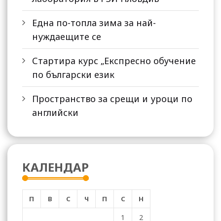
Една по-топла зима за най-
нуждаещите се
Стартира курс „Експресно обучение
по български език
Пространство за срещи и уроци по
английски
КАЛЕНДАР
П
В
С
Ч
П
С
Н
1
2