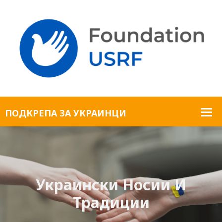
Украински Носии И
Традиции