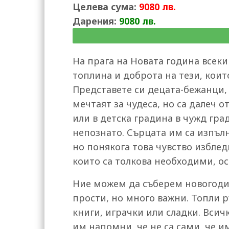
Целева сума:
9080 лв.
Дарения:
9080 лв.
На прага на Новата година всеки
топлина и доброта на тези, коит
Представете си децата-бежанци, 
мечтаят за чудеса, но са далеч о
или в детска градина в чужд град
непознато. Сърцата им са изпъл
но понякога това чувство изблед
които са толкова необходими, ос
Ние можем да съберем новогоди
прости, но много важни. Топли р
книги, играчки или сладки. Всич
им напомни, че не са сами, че им