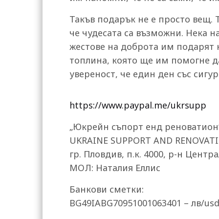
Такъв подарък не е просто вещ. Т
че чудесата са възможни. Нека н
жестове на доброта им подарят к
топлина, която ще им помогне д
увереност, че един ден със сигур
https://www.paypal.me/ukrsupp
„Юкрейн съпорт енд реноватион
UKRAINE SUPPORT AND RENOVAT
гр. Пловдив, п.к. 4000, р-н Центр
МОЛ: Наталия Еллис
Банкови сметки:
BG49IABG70951001063401 – лв/usd