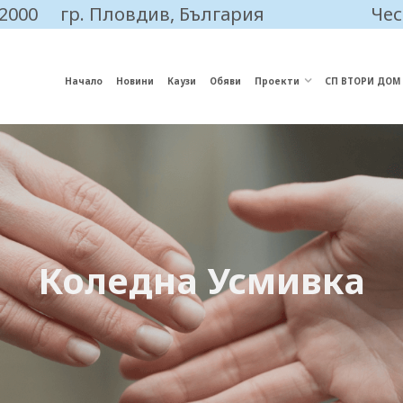
 2000
гр. Пловдив, България
Чес
Начало
Новини
Каузи
Обяви
Проекти
СП ВТОРИ ДОМ
Коледна Усмивка