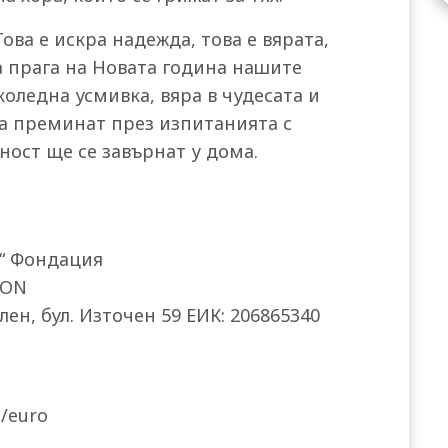
ова е искра надежда, това е вярата,
а прага на Новата година нашите
оледна усмивка, вяра в чудесата и
а преминат през изпитанията с
ност ще се завърнат у дома.
“ Фондация
ION
ален, бул. Източен 59 ЕИК: 206865340
/euro