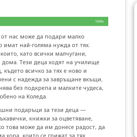
100%
 от нас може да подари малко
о имат най-голяма нужда от тях.
които, като всички малчугани,
т дома. Тези деца ходят на училище
, където всичко за тях е ново и
нени с надежда за завръщане вкъщи,
нява без подкрепа и малките чудеса,
обено на Коледа.
шни подаръци за тези деца —
ъкавички, книжки за оцветяване,
ко това може да им донесе радост, да
а хора, които се грижат за тях.