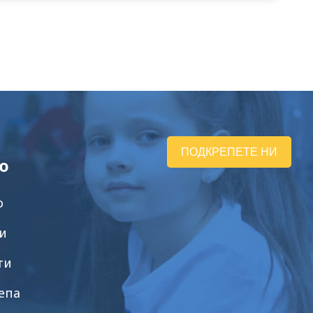
ПОДКРЕПЕТЕ НИ
ю
о
и
ти
епа