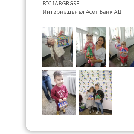
BIC:IABGBGSF
Интернешънъл Асет Банк АД