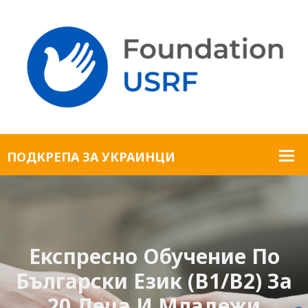
Експресно Обучение По
Български Език (B1/B2) За
20 Деца И Младежи