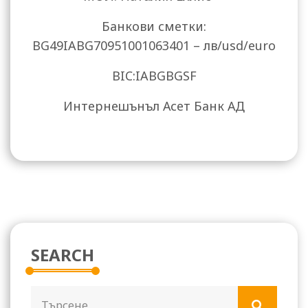
Банкови сметки:
BG49IABG70951001063401 – лв/usd/euro
BIC:IABGBGSF
Интернешънъл Асет Банк АД
SEARCH