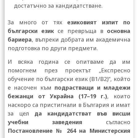
достатъчно за кандидатстване.
За много от тях
езиковият изпит по
български език
се превръща в
основна
бариера
, въпреки добрата им академична
подготовка по други предмети.
И всяка година се опитваме да им
помогнем през проектът „Експресно
обучение по български език (B1/B2)“, който
е насочен към
подрастващи и младежи
бежанци от Украйна (17–19 г.)
, които
наскоро са пристигнали в България и имат
за цел
да кандидатстват във висши
учебни заведения
съгласно
Постановление № 264 на Министерския