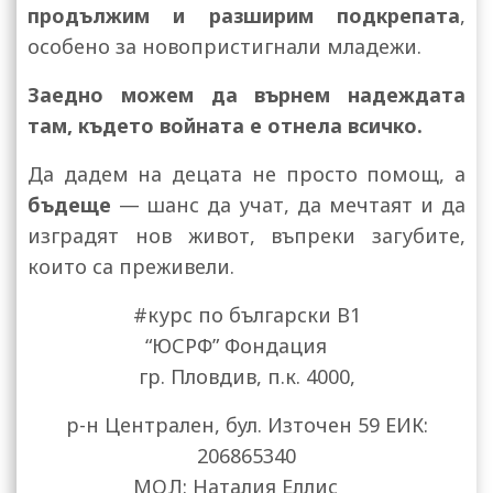
продължим и разширим подкрепата
,
особено за новопристигнали младежи.
Заедно можем да върнем надеждата
там, където войната е отнела всичко.
Да дадем на децата не просто помощ, а
бъдеще
— шанс да учат, да мечтаят и да
изградят нов живот, въпреки загубите,
които са преживели.
#курс по български В1
“ЮСРФ” Фондация
гр. Пловдив, п.к. 4000,
р-н Централен, бул. Източен 59 ЕИК:
206865340
МОЛ: Наталия Еллис