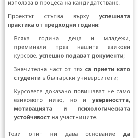
използва в процеса на кандидатстване.
Проектът стъпва върху
успешната
практика от предходни години
:
Всяка година деца и младежи,
преминали през нашите езикови
курсове,
успешно подават документи
;
Значителна част от тях
са приети като
студенти
в български университети;
Курсовете доказано повишават не само
езиковото ниво, но и
увереността,
мотивацията и психологическата
устойчивост
на участниците.
Този опит ни дава основание
да