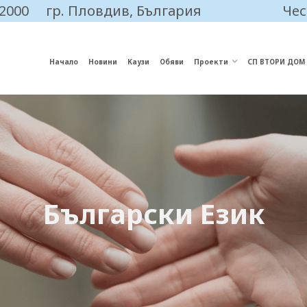
 2000
гр. Пловдив, България
Чес
Начало
Новини
Каузи
Обяви
Проекти
СП ВТОРИ ДОМ
Български Език