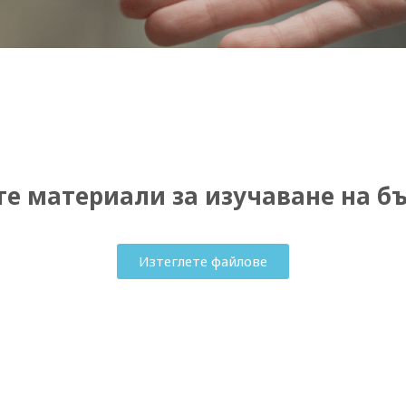
те материали за изучаване на б
Изтеглете файлове