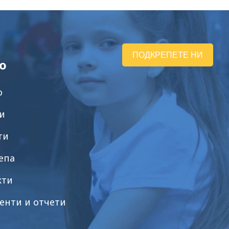
ПОДКРЕПЕТЕ НИ
ю
о
и
ти
епа
кти
енти и отчети