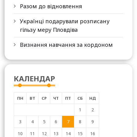
Разом до відновлення
Українці подарували розписану
гільзу меру Пловдіва
Визнання навчання за кордоном
КАЛЕНДАР
ПН
ВТ
СР
ЧТ
ПТ
СБ
НД
1
2
3
4
5
6
7
8
9
10
11
12
13
14
15
16