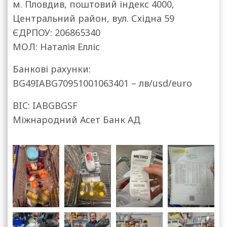
м. Пловдив, поштовий індекс 4000,
Центральний район, вул. Східна 59
ЄДРПОУ: 206865340
МОЛ: Наталія Елліс
Банкові рахунки:
BG49IABG70951001063401 – лв/usd/euro
BIC: IABGBGSF
Міжнародний Асет Банк АД