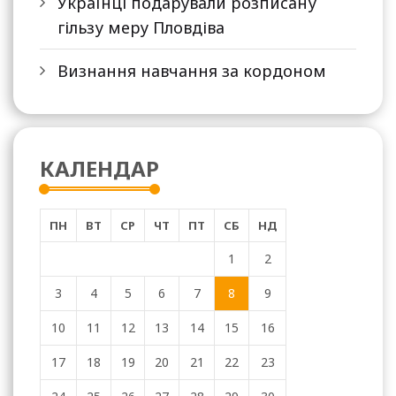
Українці подарували розписану
гільзу меру Пловдіва
Визнання навчання за кордоном
КАЛЕНДАР
ПН
ВТ
СР
ЧТ
ПТ
СБ
НД
1
2
3
4
5
6
7
8
9
10
11
12
13
14
15
16
17
18
19
20
21
22
23