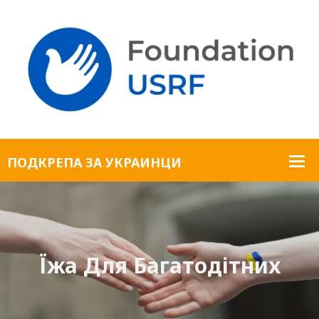
Їжа Для Багатодітних