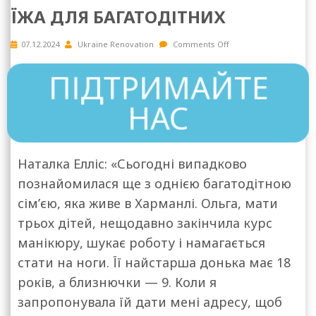
ЇЖА ДЛЯ БАГАТОДІТНИХ
07.12.2024
Ukraine Renovation
Comments Off
ПІДТРИМАЙТЕ
НАС
Наталка Елліс: «Сьогодні випадково
познайомилася ще з однією багатодітною
сім’єю, яка живе в Харманлі. Ольга, мати
трьох дітей, нещодавно закінчила курс
манікюру, шукає роботу і намагається
стати на ноги. Її найстарша донька має 18
років, а близнючки — 9. Коли я
запропонувала їй дати мені адресу, щоб