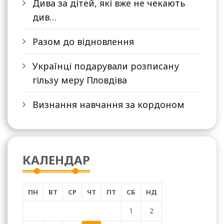
Дива за дітей, які вже не чекають
див…
Разом до відновлення
Українці подарували розписану
гільзу меру Пловдіва
Визнання навчання за кордоном
КАЛЕНДАР
ПН
ВТ
СР
ЧТ
ПТ
СБ
НД
1
2