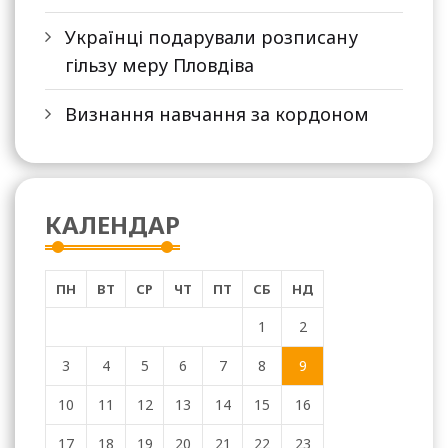
Українці подарували розписану
гільзу меру Пловдіва
Визнання навчання за кордоном
КАЛЕНДАР
ПН
ВТ
СР
ЧТ
ПТ
СБ
НД
1
2
3
4
5
6
7
8
9
10
11
12
13
14
15
16
17
18
19
20
21
22
23